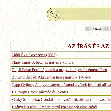
AZ ÍRÁS ÉS AZ
Hódi Éva: Bevezetés (2002)
Nagy János: A betű, az írás és a kultúra
Rajsli Ilona: Fordulópontok a magyar helyesírás történetében
Zimányi Árpád: Akadémiai helyesírásunk 170 éve
Papp György: A hagyományos írásmód elvének jelenlegi állásá
Cs. Nagy Lajos: Írásmód és jelentés
Csáky S. Piroska: Gondolatok olvasókról, olvasásról, olvasmá
Csányi Erzsébet: Az értelmező közösségek elméletéről