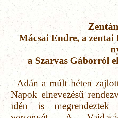
Zentán
Mácsai Endre, a zentai
n
a Szarvas Gáborról e
Adán a múlt héten zajlo
Napok elnevezésű rendezv
idén is megrendeztek 
versenyét. A Vajdas