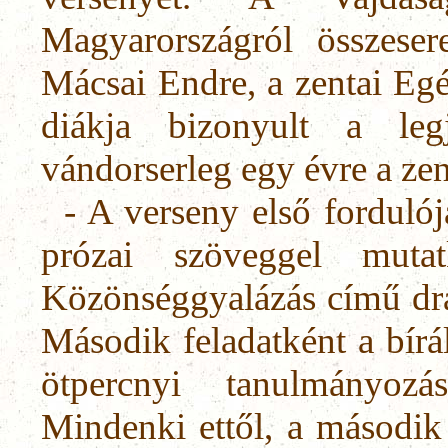
Magyarországról összeser
Mácsai Endre, a zentai Eg
diákja bizo­nyult a le
vándorserleg egy évre a zen
- A verseny első forduló
prózai szöveg­gel mut
Közönséggyalázás című drá
Második feladatként a bírál
ötpercnyi tanulmányozás
Mindenki ettől, a második 