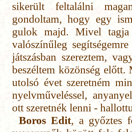
sikerült feltalálni mag
gondoltam, hogy egy isme
gulok majd. Mivel tagja 
valószínűleg segítségemre 
játszásban szereztem, vag
beszéltem kö­zönség előtt.
utolsó évet szeretném min
nyelvműveléssel, anyanyel
ott szeretnék lenni - hal­lot
Boros Edit
, a győztes f