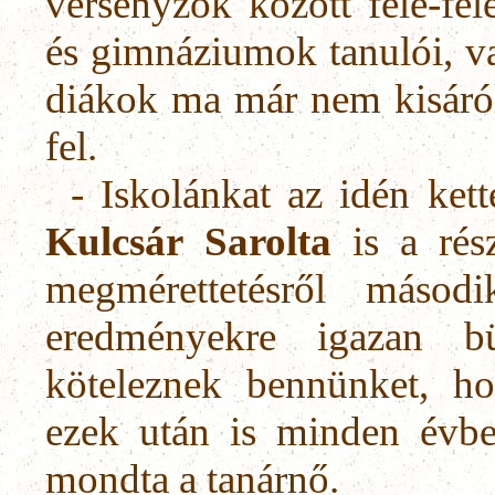
versenyzők között fele-fe
és gimnáziumok tanulói, v
diákok ma már nem kisáról
fel.
- Iskolánkat az idén ket
Kulcsár
Sarolta
is a rés
megmérettetésről másod
eredményekre igazan b
köteleznek bennünket, h
ezek után is minden évbe
mondta a ta­nárnő.