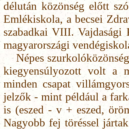
délután közönség előtt sz
Emlékiskola, a becsei Zdr
szabadkai VIII. Vajdasági 
magyarországi vendégiskolá
Népes szurkolóközönség e
kiegyensúlyozott volt a 
minden csapat villámgyorsa
jelzők - mint például a fark
is (eszed - v + eszed, ör
Nagyobb fej töréssel jártak 