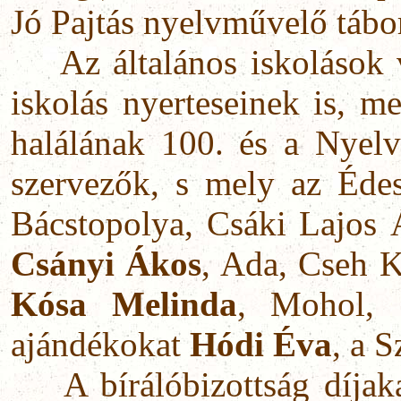
Jó Pajtás nyelvművelő táb
Az általános iskolások 
iskolás nyerteseinek is, 
halálának 100. és a Nyel
szervezők, s mely az Édes
Bácstopolya, Csáki Lajos Á
Csányi Ákos
, Ada, Cseh K
Kósa Melinda
, Mohol,
ajándékokat
Hódi Éva
, a 
A bírálóbizottság díjak