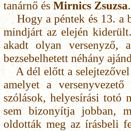
tanárnő és
Mirnics Zsuzsa
.
Hogy a péntek és 13. a 
mindjárt az elején kiderül
akadt olyan versenyző, 
bezsebelhetett néhány aján
A dél előtt a selejtezővel
amelyet a versenyvezető t
szólások, helyesírási totó
sem bizonyítja jobban, m
oldották meg az írásbeli f