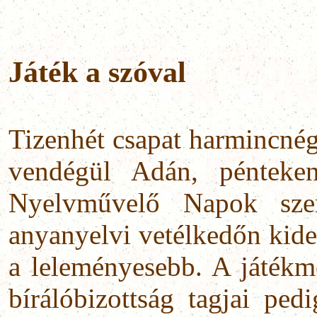
Játék a szóval
Tizenhét csapat harmincnégy
vendégül Adán, pénteke
Nyelvművelő Napok szer
anyanyelvi vetélkedőn kider
a leleményesebb. A játékme
bírálóbizottság tagjai ped