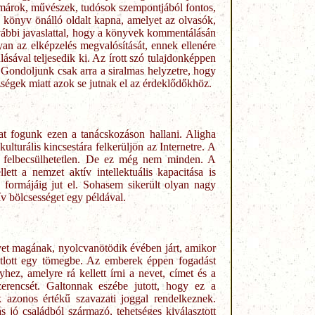
almárok, művészek, tudósok szempontjából fontos,
könyv önálló oldalt kapna, amelyet az olvasók,
ovábbi javaslattal, hogy a könyvek kommentálásán
gyan az elképzelés megvalósítását, ennek ellenére
sával teljesedik ki. Az írott szó tulajdonképpen
 Gondoljunk csak arra a siralmas helyzetre, hogy
ségek miatt azok se jutnak el az érdeklődőkhöz.
at fogunk ezen a tanácskozáson hallani. Aligha
turális kincsestára felkerüljön az Internetre. A
en felbecsülhetetlen. De ez még nem minden. A
ett a nemzet aktív intellektuális kapacitása is
formájáig jut el. Sohasem sikerült olyan nagy
tív bölcsességet egy példával.
evet magának, nyolcvanötödik évében járt, amikor
botlott egy tömegbe. Az emberek éppen fogadást
hez, amelyre rá kellett írni a nevet, címet és a
szerencsét. Galtonnak eszébe jutott, hogy ez a
 azonos értékű szavazati joggal rendelkeznek.
 jó családból származó, tehetséges kiválasztott