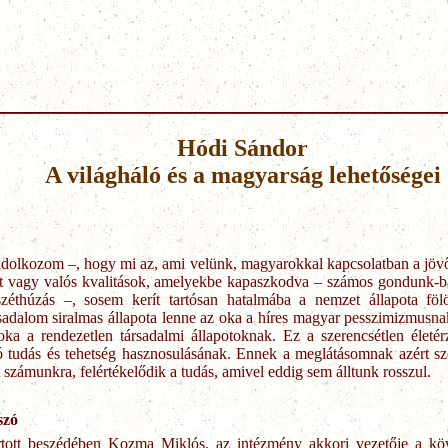
Hódi Sándor
A világháló és a magyarság lehetőségei
olkozom –, hogy mi az, ami velünk, magyarokkal kapcsolatban a jövőt 
élt vagy valós kvalitások, amelyekbe kapaszkodva – számos gondunk-ba
 széthúzás –, sosem kerít tartósan hatalmába a nemzet állapota fö
ársadalom siralmas állapota lenne az oka a híres magyar pesszimizmusna
 a rendezetlen társadalmi állapotoknak. Ez a szerencsétlen életérz
ó tudás és tehetség hasznosulásának. Ennek a meglátásomnak azért sz
tt számunkra, felértékelődik a tudás, amivel eddig sem álltunk rosszul.
szó
tott beszédében Kozma Miklós, az intézmény akkori vezetője a köv