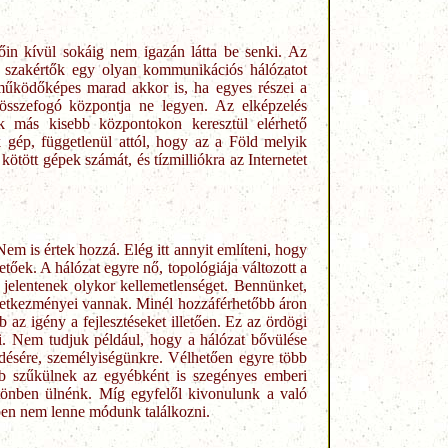
in kívül sokáig nem igazán látta be senki. Az
 a szakértők egy olyan kommunikációs hálózatot
működőképes marad akkor is, ha egyes részei a
 összefogó központja ne legyen. Az elképzelés
k más kisebb központokon keresztül elérhető
 gép, függetlenül attól, hogy az a Föld melyik
ötött gépek számát, és tízmilliókra az Internetet
m is értek hozzá. Elég itt annyit említeni, hogy
etőek. A hálózat egyre nő, topológiája változott a
 jelentenek olykor kellemetlenséget. Bennünket,
övetkezményei vannak. Minél hozzáférhetőbb áron
 az igény a fejlesztéseket illetően. Ez az ördögi
i. Nem tudjuk például, hogy a hálózat bővülése
lődésére, személyiségünkre. Vélhetően egyre több
bb szűkülnek az egyébként is szegényes emberi
tönben ülnénk. Míg egyfelől kivonulunk a való
nben nem lenne módunk találkozni.