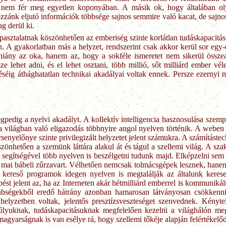
nem fér meg egyetlen koponyában. A másik ok, hogy általában oly
zzánk eljutó információk többsége sajnos semmire való kacat, de sajnos
g derül ki.
asztalatnak köszönhetően az emberiség szinte korlátlan tudáskapacitáss
. A gyakorlatban más a helyzet, rendszerint csak akkor kerül sor eg
iány az oka, hanem az, hogy a sokféle ismeretet nem sikerül össz
 lehet adni, és el lehet osztani, több millió, sőt milliárd ember vél
néséig áthághatatlan technikai akadályai voltak ennek. Persze ezernyi 
pedig a nyelvi akadályt. A kollektív intelligencia hasznosulása szempo
 világban való eligazodás többnyire angol nyelven történik. A weben 
enyelőnye szinte privilegizált helyzetet jelent számukra. A számításte
zönhetően a szemünk láttára alakul át és tágul a szellemi világ. A sza
 segítségével több nyelven is beszélgetni tudunk majd. Elképzelni se
a mai bábeli zűrzavart. Vélhetően nemcsak tolmácsgépek lesznek, hane
es kereső programok idegen nyelven is megtalálják az általunk kerese
pést jelent az, ha az Interneten akár hétmilliárd emberrel is kommuni
lönbségekből eredő hátrány azonban hamarosan látványosan csökken
elyzetben voltak, jelentős presztízsveszteséget szenvednek. Kényt
úlyuknak, tudáskapacitásuknak megfelelően kezelni a világhálón meg
magyarságnak is van esélye rá, hogy szellemi tőkéje alapján felértékelő