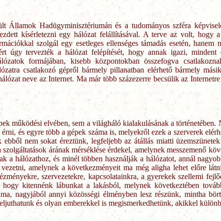
ült Államok Hadügyminisztériumán és a tudományos szféra képviselő
dett kísérletezni egy hálózat felállításával. A terve az volt, hogy
rmációkkal szolgál egy esetleges ellenséges támadás esetén, hanem 
rt úgy tervezték a hálózat felépítését, hogy annak igazi, mindent
lózatok formájában, kisebb központokban összefogva csatlakozna
zatra csatlakozó gépről bármely pillanatban elérhető bármely másik
lózat neve az Internet. Ma már több százezerre becsülik az Internetre k
 működési elvében, sem a világháló kialakulásának a történetében. Ne
 érni, és egyre több a gépek száma is, melyekről ezek a szerverek elérh
 ebből nem sokat éreztünk, legfeljebb az átállás miatti üzemszünetek
és a szolgáltatások árának mérséklése érdekel, amelynek messzemenő k
nak a hálózathoz, és minél többen használják a hálózatot, annál nagyobb
 vezetni, amelynek a következményeit ma még aligha lehet előre látn
ntézményekre, szervezetekre, kapcsolatainkra, a gyerekek szellemi fej
l, hogy kitennénk lábunkat a lakásból, melynek következtében tová
záma, nagyjából annyi közösségi élményben lesz részünk, mintha bör
 is eljuthatunk és olyan emberekkel is megismerkedhetünk, akikkel külö