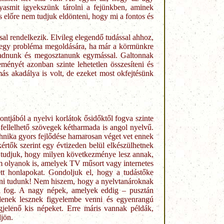
asmit igyekszünk tárolni a fejünkben, aminek
 előre nem tudjuk eldönteni, hogy mi a fontos és
al rendelkezik. Elvileg elegendő tudással ahhoz,
y-egy probléma megoldására, ha már a körmünkre
eadnunk és megosztanunk egymással. Galtonnak
eményét azonban szinte lehetetlen összesíteni és
más akadálya is volt, de ezeket most okfejtésünk
ntjából a nyelvi korlátok ősidőktől fogva szinte
fellelhető szövegek kétharmada is angol nyelvű.
chnika gyors fejlődése hamarosan véget vet ennek
kértők szerint egy évtizeden belül elkészülhetnek
m tudjuk, hogy milyen következménye lesz annak,
m olyanok is, amelyek TV műsort vagy internetes
tt honlapokat.
Gondoljuk el, hogy a tudástőke
kálni tudunk! Nem hiszem, hogy a nyelvtanároknak
ni fog. A nagy népek, amelyek eddig – pusztán
elenek lesznek figyelembe venni és egyenrangú
jelenő kis népeket. Erre máris vannak példák,
djön.