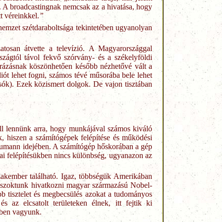
. A broadcastingnak nemcsak az a hivatása, hogy
t véreinkkel.
”
 nemzet szétdaraboltsága tekintetében ugyanolyan
atosan átvette a televízió. A Magyarországgal
zágtól távol fekvő szórvány- és a székelyföldi
gárázásnak köszönhetően később nézhetővé vált a
iót lehet fogni, számos tévé műsorába bele lehet
asók). Ezek közismert dolgok. De vajon tisztában
ell lennünk arra, hogy munkájával számos kiváló
, hiszen a számítógépek felépítése és működési
 Neumann idejében. A számítógép hőskorában a gép
kai felépítésükben nincs különbség, ugyanazon az
zakember található. Igaz, többségük Amerikában
l szoktunk hivatkozni magyar származású Nobel-
b tisztelet és megbecsülés azokat a tudományos
az elcsatolt területeken élnek, itt fejtik ki
tben vagyunk.