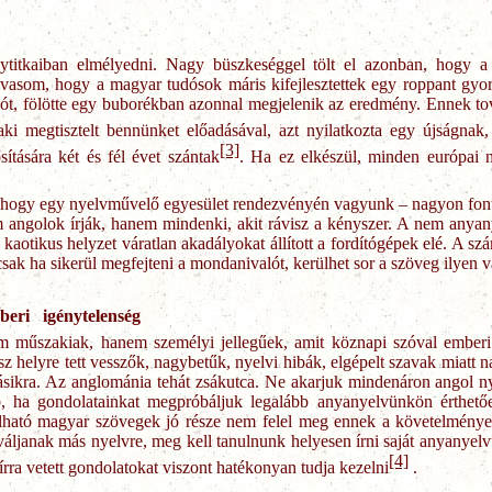
ytitkaiban elmélyedni. Nagy büszkeséggel tölt el azonban, hogy a 
vasom, hogy a magyar tudósok máris kifejlesztettek egy roppant gyors
 szót, fölötte egy buborékban azonnal megjelenik az eredmény. Ennek to
aki megtisztelt bennünket előadásával, azt nyilatkozta egy újságn
[3]
tására két és fél évet szántak
. Ha ez elkészül, minden európai n
ra, hogy egy nyelvművelő egyesület rendezvényén vagyunk – nagyon font
 angolok írják, hanem mindenki, akit rávisz a kényszer. A nem anyany
otikus helyzet váratlan akadályokat állított a fordítógépek elé. A szá
 csak ha sikerül megfejteni a mondanivalót, kerülhet sor a szöveg ilyen
mberi igénytelenség
em műszakiak, hanem személyi jellegűek, amit köznapi szóval ember
rossz helyre tett vesszők, nagybetűk, nyelvi hibák, elgépelt szavak miat
másikra. Az anglománia tehát zsákutca. Ne akarjuk mindenáron angol n
, ha gondolatainkat megpróbáljuk legalább anyanyelvünkön érthető
lálható magyar szövegek jó része nem felel meg ennek a követelmény
áljanak más nyelvre, meg kell tanulnunk helyesen írni saját anyanyel
[4]
rra vetett gondolatokat viszont hatékonyan tudja kezelni
.