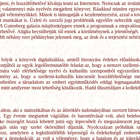
jteni, és hozzáférhetővé kívánja tenni az Interneten. Nemcsak az irod
g valamennyi más nyelvén megjelent könyvet. Ráadásul minden egyes 
saját véleményükkel. Mások is támogatják a kezdeményezést, azzal a t
rtott munkákat is. Üzleti és szerzői jogi problémák egyelőre nehezítik u
. A Gutenberg galaxis tulajdonképpen ennek a programnak a megvalósulá
hetővé. Aligha becsülhetjük túl ennek a körülménynek a jelentőségét.
bb néhány ezer példányban jelennek meg, az áruk és a terjesztési nehéz
folyik a könyvek digitalizálása, amiről bizonyára érdekes előadások
jából az egyik legelőremutatóbb feladat az, hogy a nemzet szellemi-kul
ámára való elérhetősége nyelvi és kulturális szempontból egyszerű
mény az, hogy a szellemi-kulturális kincsestár hozzáférhetősége mell
nhetően a társadalom az emberi együttműködés eddigi legmagasabb 
, mint amilyenre most lehetőség kínálkozik. Hadd illusztráljam a kollek
ton, aki a statisztikában és az átöröklés tudományában szerzett hírn
. Egy évente megtartott vágóállat- és baromfivásár volt, ahol bele
e összegért hozzá lehetett jutni egy lepecsételt és megszámozott jegy
vágás után egy szelet ökörsülttel díjazták. Nyolcszázan próbáltak 
hoz, amelyben a legkülönfélébb képességű és érdekeltségű emberek
e a demokráciát, az volt a véleménye, hogy a hatalom és az irányítás