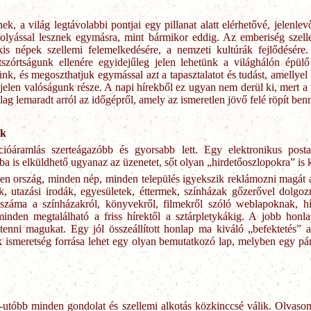
nek, a világ legtávolabbi pontjai egy pillanat alatt elérhetővé, jelenl
yással lesznek egymásra, mint bármikor eddig. Az emberiség szellem
kis népek szellemi felemelkedésére, a nemzeti kultúrák fejlődésér
zórtságunk ellenére egyidejűleg jelen lehetünk a világhálón épülő 
nk, és megoszthatjuk egymással azt a tapasztalatot és tudást, amellyel
 jelen valóságunk része. A napi hírekből ez ugyan nem derül ki, mert a
ag lemaradt arról az időgépről, amely az ismeretlen jövő felé röpít ben
ok
cióáramlás szerteágazóbb és gyorsabb lett. Egy elektronikus pos
ba is elküldhető ugyanaz az üzenetet, sőt olyan „hirdetőoszlopokra” is 
n ország, minden nép, minden település igyekszik reklámozni magát a
k, utazási irodák, egyesületek, éttermek, színházak gőzerővel dolgo
e száma a színházakról, könyvekről, filmekről szóló weblapoknak, h
inden megtalálható a friss hírektől a sztárpletykákig. A jobb honl
enni magukat. Egy jól összeállított honlap ma kiváló „befektetés” 
 ismeretség forrása lehet egy olyan bemutatkozó lap, melyben egy pár
utóbb minden gondolat és szellemi alkotás közkinccsé válik. Olvaso