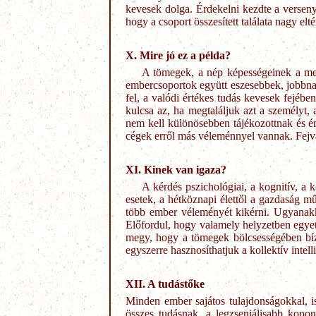
kevesek dolga. Érdekelni kezdte a verseny 
hogy a csoport összesített találata nagy e
X. Mire jó ez a példa?
A tömegek, a nép képességeinek a meg
embercsoportok együtt eszesebbek, jobbna
fel, a valódi értékes tudás kevesek fejéb
kulcsa az, ha megtaláljuk azt a személyt, 
nem kell különösebben tájékozottnak és é
cégek erről más véleménnyel vannak. Fejva
XI. Kinek van igaza?
A kérdés pszichológiai, a kognitív, a 
esetek, a hétköznapi élettől a gazdaság mű
több ember véleményét kikérni. Ugyanakko
Előfordul, hogy valamely helyzetben egye
megy, hogy a tömegek bölcsességében bízu
egyszerre hasznosíthatjuk a kollektív intel
XII. A tudástőke
Minden ember sajátos tulajdonságokkal, i
összes tudásnak, a legzseniálisabb kopo