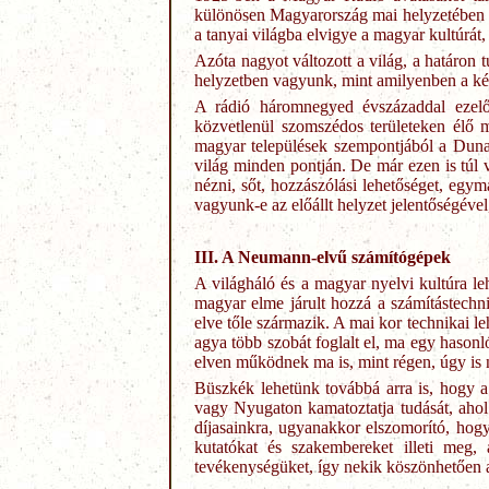
különösen Magyarország mai helyzetében a
a tanyai világba elvigye a magyar kultúrát,
Azóta nagyot változott a világ, a határon
helyzetben vagyunk, mint amilyenben a két
A rádió háromnegyed évszázaddal ezelőt
közvetlenül szomszédos területeken élő m
magyar települések szempontjából a Duna 
világ minden pontján. De már ezen is túl 
nézni, sőt, hozzászólási lehetőséget, egym
vagyunk-e az előállt helyzet jelentőségével,
III. A Neumann-elvű számítógépek
A világháló és a magyar nyelvi kultúra l
magyar elme járult hozzá a számítástechn
elve tőle származik. A mai kor technikai 
agya több szobát foglalt el, ma egy hason
elven működnek ma is, mint régen, úgy is
Büszkék lehetünk továbbá arra is, hogy 
vagy Nyugaton kamatoztatja tudását, aho
díjasainkra, ugyanakkor elszomorító, hog
kutatókat és szakembereket illeti meg,
tevékenységüket, így nekik köszönhetően a