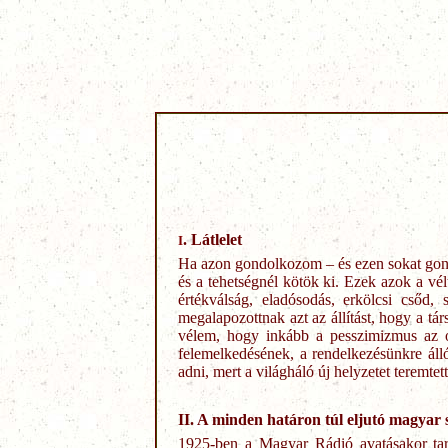
. Látlelet
I
Ha azon gondolkozom – és ezen sokat gond
és a tehetségnél kötök ki. Ezek azok a v
értékválság, eladósodás, erkölcsi csőd,
megalapozottnak azt az állítást, hogy a t
vélem, hogy inkább a pesszimizmus az oka
felemelkedésének, a rendelkezésünkre áll
adni, mert a világháló új helyzetet teremte
I
I
. A minden határon túl eljutó magyar 
1925-ben a Magyar Rádió avatásakor tar