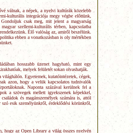
evővé válnak, a népek, a nyelvi kultúrák közelebb
i-kulturális integrációja megy végbe előttünk,
e. Gondoljuk csak meg, mit jelent a magyarság
magyar szellemi-kulturális térben, kapcsolatba
 rendelkezünk. Élő valóság az, amiről beszélünk.
 politika ebben a vonatkozásban is oly mértékben
nünket.
taládában hosszabb üzenet hagyható, mint egy
kirakhatóak, melyek felületét sokan olvashatják.
 világhálón. Egyetemek, kutatóintézetek, cégek,
znak azon, hogy a velük kapcsolatos tudnivalók
írportáloknak. Naponta százával kerülnek fel a
apok a szövegek mellett igyekszenek képekkel,
a családok és magánszemélyek számára is, attól
 szó esik személyünkről, érdeklődési körünkről,
m, hogy az Open Library a világ összes nyelvén