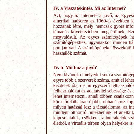
IV.
a
Visszatekintés. Mi az Internet?
Azt, hogy az Interneté a jövő, az Egyes
amerikai hadsereg az 1960-as években kez
hozzanak létre, mely nemcsak gyors info
támadás következtében megsérülnek. Ezé
megvalósult. Az egyes számítógépek há
számítógépekhez, ugyanakkor minden háló
pontján van. A számítógépeket összekötő há
használók számát.
IV. b Mit hoz a jövő?
Nem kívánok elmélyedni sem a számítógépek
egyre több a szerverek száma, amit el lehet
kezdetek óta, de mi egyszerű felhasználók
felhasználókat az adatátvitel sebessége 
lehet internetezni, annál többen csatlakoz
kör előreláthatóan újabb robbanáshoz fog
milyen hatással lesz a társadalomra, az i
mindent otthonról intézhetünk el anélkü
kapcsolataink, csökken az interakciók s
életből, a virtuális térben olyan helyekre