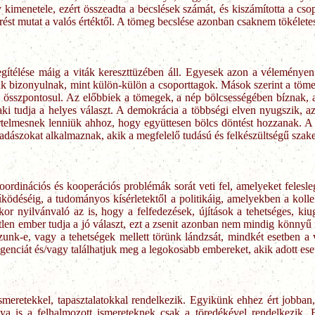
kimenetele, ezért összeadta a becslések számát, és kiszámította a csopo
ltérést mutat a valós értéktől. A tömeg becslése azonban csaknem tökélet
ítélése máig a viták kereszttüzében áll. Egyesek azon a véleménye
k bizonyulnak, mint külön-külön a csoporttagok. Mások szerint a töme
en összpontosul. Az előbbiek a tömegek, a nép bölcsességében bíznak,
aki tudja a helyes választ. A demokrácia a többségi elven nyugszik, az
rtelmesnek lenniük ahhoz, hogy együttesen bölcs döntést hozzanak. A 
dászokat alkalmaznak, akik a megfelelő tudású és felkészültségű szak
koordinációs és kooperációs problémák sorát veti fel, amelyeket feles
ködéséig, a tudományos kísérletektől a politikáig, amelyekben a kollekt
r nyilvánvaló az is, hogy a felfedezések, újítások a tehetséges, k
tlen ember tudja a jó választ, ezt a zsenit azonban nem mindig könny
nk-e, vagy a tehetségek mellett törünk lándzsát, mindkét esetben a 
ligenciát és/vagy találhatjuk meg a legokosabb embereket, akik adott ese
smeretekkel, tapasztalatokkal rendelkezik. Egyikünk ehhez ért jobba
nya is a felhalmozott ismereteknek csak a töredékével rendelkezik