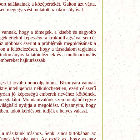
rt találatainak a középértékét. Galton azt várta,
esen megegyezést mutatott az ökör súlyával.
n vannak, hogy a tömegek, a kisebb és nagyobb
gek értelmi képessége a krokodil agyával sem ér
 az utóbbiak szerint a problémák megoldásának a
on a feltételezésen, hogy a társadalom tagjainak
tudományos kutatóintézetek és a multinacionális
embereket hajkurásszák.
leges itt tovább boncolgatnunk. Bizonyára vannak
iv intelligencia nélkülözhetetlen, ezért célszerű
iugróan jó képességű emberek nevéhez kötődnek.
ű megtalálni. Mondanivalónk szempontjából egyre
világháló nyújtja a megoldást. Olyannyira, hogy
tben, adott kérdésben tudják a helyes választ.
n, a másikunk máshoz. Senki sincs birtokában az
. Ennek két oka van. Az egyik az, hogy az agy