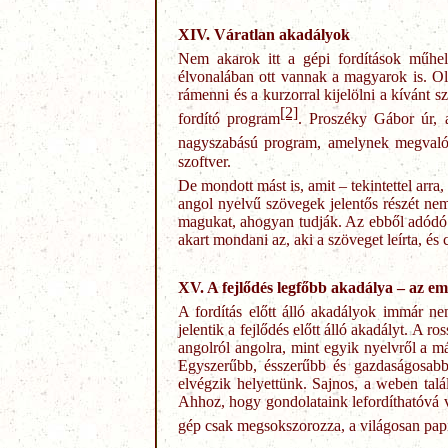
XIV. Váratlan akadályok
Nem akarok itt a gépi fordítások műhel
élvonalában ott vannak a magyarok is. Ol
rámenni és a kurzorral kijelölni a kívánt
[2]
fordító program
. Proszéky Gábor úr, 
nagyszabású program, amelynek megvalósí
szoftver.
De mondott mást is, amit – tekintettel ar
angol nyelvű szövegek jelentős részét nem
magukat, ahogyan tudják. Az ebből adódó ka
akart mondani az, aki a szöveget leírta, és
XV. A fejlődés legfőbb akadálya – az e
A fordítás előtt álló akadályok immár n
jelentik a fejlődés előtt álló akadályt. A 
angolról angolra, mint egyik nyelvről a 
Egyszerűbb, ésszerűbb és gazdaságosabb
elvégzik helyettünk. Sajnos, a weben ta
Ahhoz, hogy gondolataink lefordíthatóvá v
gép csak megsokszorozza, a világosan papí