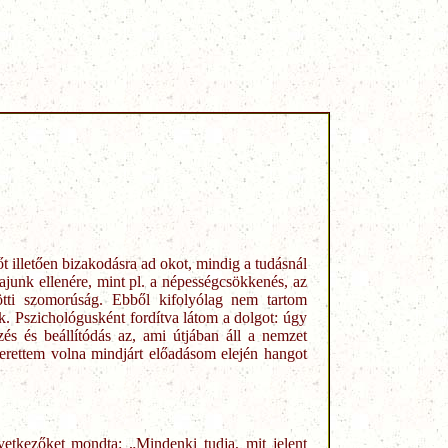
illetően bizakodásra ad okot, mindig a tudásnál
junk ellenére, mint pl. a népességcsökkenés, az
lötti szomorúság. Ebből kifolyólag nem tartom
k. Pszichológusként fordítva látom a dolgot: úgy
és és beállítódás az, ami útjában áll a nemzet
erettem volna mindjárt előadásom elején hangot
etkezőket mondta: „Mindenki tudja, mit jelent