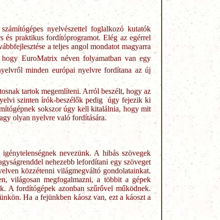
számítógépes nyelvészettel foglalkozó kutatók
 és praktikus fordítóprogramot. Elég az egérrel
vábbfejlesztése a teljes angol mondatot magyarra
ak, hogy EuroMatrix néven folyamatban van egy
yelvről minden európai nyelvre fordítana az új
osnak tartok megemlíteni. Arról beszélt, hogy az
elvi szinten írók-beszélők pedig úgy fejezik ki
mítógépnek sokszor úgy kell kitalálnia, hogy mit
 vagy olyan nyelvre való fordítására.
i igénytelenségnek nevezünk. A hibás szövegek
t nagyságrenddel nehezebb lefordítani egy szöveget
yelven közzétenni világmegváltó gondolatainkat.
en, világosan megfogalmazni, a többit a gépek
ek. A fordítógépek azonban szűrővel működnek.
vünkön. Ha a fejünkben káosz van, ezt a káoszt a