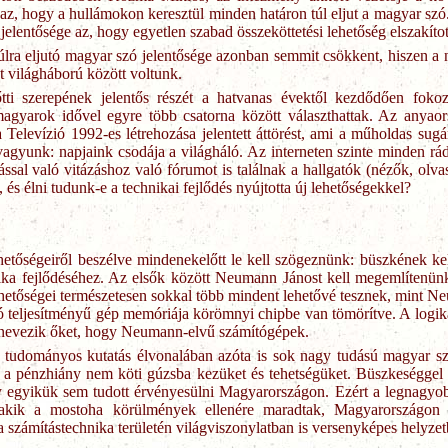
z, hogy a hullámokon keresztül minden határon túl eljut a magyar szó
 jelentősége az, hogy egyetlen szabad összeköttetési lehetőség elszakítot
 túlra eljutó magyar szó jelentősége azonban semmit csökkent, hiszen a
 világháború között voltunk.
ti szerepének jelentős részét a hatvanas évektől kezdődően fokoz
agyarok idővel egyre több csatorna között választhattak. Az anyaors
Televízió 1992-es létrehozása jelentett áttörést, ami a műholdas su
vagyunk: napjaink csodája a világháló. Az interneten szinte minden rád
ással való vitázáshoz való fórumot is találnak a hallgatók (nézők, olv
 és élni tudunk-e a technikai fejlődés nyújtotta új lehetőségekkel?
ehetőségeiről beszélve mindenekelőtt le kell szögeznünk: büszkének k
ika fejlődéséhez. Az elsők között Neumann Jánost kell megemlítenünk
lehetőségei természetesen sokkal több mindent lehetővé tesznek, mint
ló teljesítményű gép memóriája körömnyi chipbe van tömörítve. A logi
 nevezik őket, hogy Neumann-elvű számítógépek.
a tudományos kutatás élvonalában azóta is sok nagy tudású magyar s
l a pénzhiány nem köti gúzsba kezüket és tehetségüket. Büszkeségge
y egyikük sem tudott érvényesülni Magyarországon. Ezért a legnagyob
 akik a mostoha körülmények ellenére maradtak, Magyarországon és 
 számítástechnika területén világviszonylatban is versenyképes helyze