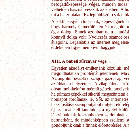
befogadóképessége véges, minden tudás 
vélhetően hasznát vesszük az életben. A ho
mi a haszontalan. Ez legtöbbször csak utóla
A sokféle egyéni tudásnak, képességnek tap
hogy bármely felmerülő kérdést megoldjon
ég a dolog. Ennek azonban nem a tudásh
könnyű dolga volt: Nyolcszáz számot össze
átlagolni. Legalábbis az Internet megjele
érdekében figyelmen kívül hagyjuk.
XIII. A bábeli zűrzavar vége
Egyetlen akadályt említenénk közülük, még
megoldhatatlan problémát jelentenek. Ma a
Az angolul beszélő országok gazdasági vers
az áldatlan helyzetnek. A világhálónak kös
olyan mobiltelefon méretű gépek, amelyek
ha tolmácsgépekkel sikerül megszüntetni 
honlapot fordítanak le. Sőt, az internet
hasznosítása szempontjából milyen előrelé
új szakmát kell tanulniuk, a nyelvi kü
létszámuknak köszönhetően – domináns h
partnerként, de mindenképpen szellemi s
gondoljunk csak a finnek előretörésére. A 