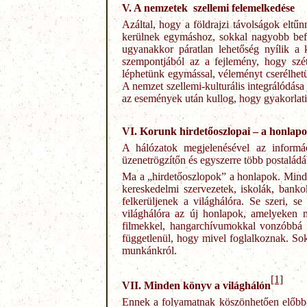
V. A nemzetek szellemi felemelkedése
Azáltal, hogy a földrajzi távolságok eltűn
kerülnek egymáshoz, sokkal nagyobb befol
ugyanakkor páratlan lehetőség nyílik a 
szempontjából az a fejlemény, hogy széts
léphetünk egymással, véleményt cserélhetü
A nemzet szellemi-kulturális integrálódása
az események után kullog, hogy gyakorlatil
VI. Korunk hirdetőoszlopai – a honlap
A hálózatok megjelenésével az informá
üzenetrögzítőn és egyszerre több postaládá
Ma a „hirdetőoszlopok” a honlapok. Minde
kereskedelmi szervezetek, iskolák, banko
felkerüljenek a világhálóra. Se szeri, s
világhálóra az új honlapok, amelyeken m
filmekkel, hangarchívumokkal vonzóbbá t
függetlenül, hogy mivel foglalkoznak. Sok
munkánkról.
[1]
VII. Minden könyv a világhálón
Ennek a folyamatnak köszönhetően előbb-