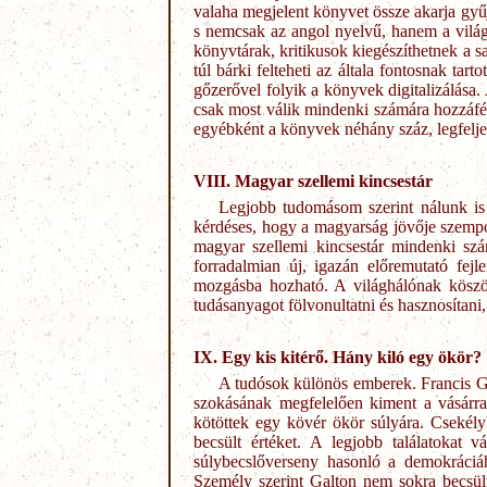
valaha megjelent könyvet össze akarja gyű
s nemcsak az angol nyelvű, hanem a vilá
könyvtárak, kritikusok kiegészíthetnek a 
túl bárki felteheti az általa fontosnak ta
gőzerővel folyik a könyvek digitalizálása
csak most válik mindenki számára hozzáfér
egyébként a könyvek néhány száz, legfelje
VIII. Magyar szellemi kincsestár
Legjobb tudomásom szerint nálunk is 
kérdéses, hogy a magyarság jövője szempont
magyar szellemi kincsestár mindenki sz
forradalmian új, igazán előremutató fejle
mozgásba hozható. A világhálónak köszö
tudásanyagot fölvonultatni és hasznosítani
IX. Egy kis kitérő. Hány kiló egy ökör?
A tudósok különös emberek. Francis Gal
szokásának megfelelően kiment a vásárra
kötöttek egy kövér ökör súlyára. Csekélyk
becsült értéket. A legjobb találatokat 
súlybecslőverseny hasonló a demokráciá
Személy szerint Galton nem sokra becsült