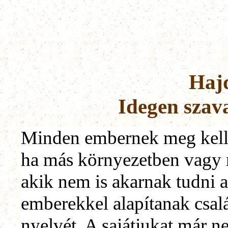
Haj
Idegen szav
Minden embernek meg kellen
ha más környezetben vagy 
akik nem is akarnak tudni
emberekkel alapítanak csalá
nyelvét. A sajátjukat már n