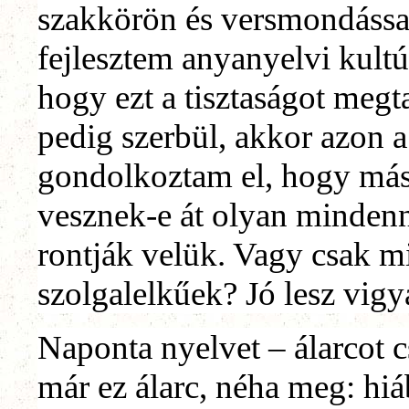
szakkörön és versmondással
fejlesztem anyanyelvi kult
hogy ezt a tisztaságot meg
pedig szerbül, akkor azon 
gondolkoztam el, hogy más
vesznek-e át olyan mindenn
rontják velük. Vagy csak 
szolgalelkűek? Jó lesz vigy
Naponta nyelvet – álarcot 
már ez álarc, néha meg: hiá