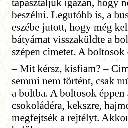
tapasztaljuk igazán, hogy
beszélni. Legutóbb is, a b
eszébe jutott, hogy még kell
bátyámat visszaküldte a bol
szépen cimetet. A boltosok 
– Mit kérsz, kisfiam?
–
Cime
semmi nem történt, csak mú
a boltba. A boltosok éppen 
csokoládéra, kekszre, hajm
megfejtsék a rejtélyt. Akkor