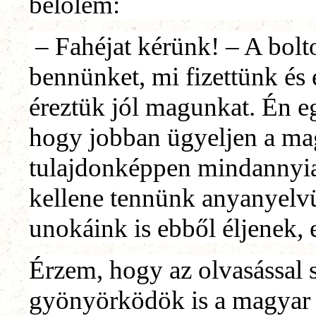
belőlem:
– Fahéjat kérünk! – A bolto
bennünket, mi fizettünk és
éreztük jól magunkat. Én eg
hogy jobban ügyeljen a mag
tulajdonképpen mindannyi
kellene tennünk anyanyelvü
unokáink is ebből éljenek, 
Érzem, hogy az olvasással 
gyönyörködök is a magyar 