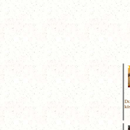
Dr
kö