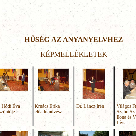
HŰSÉG AZ ANYANYELVHEZ
KÉPMELLÉKLETEK
. Hódi Éva
Krnács Erika
Dr. Láncz Irén
Világos F
szöntője
előadóművész
Szabó Sz
Ilona és 
Lívia