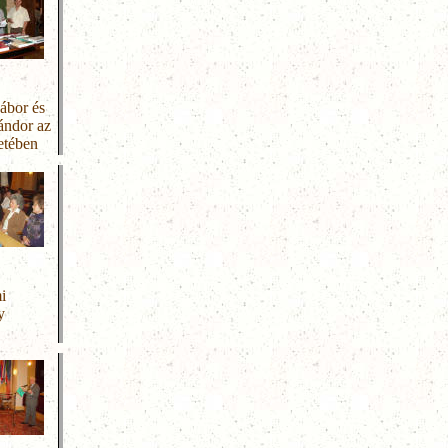
ábor és
ándor az
etében
i
y