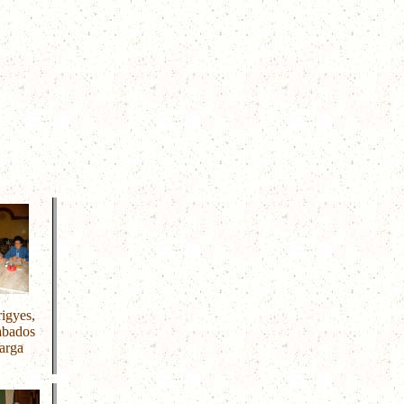
rigyes,
abados
Varga