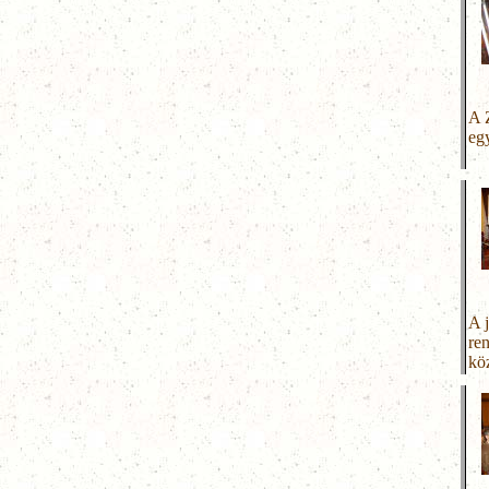
A 
eg
A 
re
kö