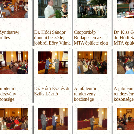
Zyntharew
Dr. Hódi Sándor
Csoportkép
Dr. Kiss G
yüttes
ünnepi beszéde,
Budapesten az
dr. Hódi S
jobbról Eöry Vilma
MTA épülete előtt
MTA épül
jubileumi
Dr. Hódi Éva és dr.
A jubileumi
A jubileum
ndezvény
Szűts László
rendezvény
rendezvén
zönsége
közösnége
közönsége